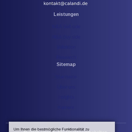
Leistungen
M&A Sell side
M&A Buy side
Valuation
Research
Sitemap
Startseite
Über uns
Insights
Karriere
Um Ihnen die bestmögliche Funktionalität zu